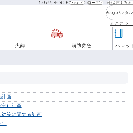
ふりがなをつける
ひらがな
ローマ字
音声よみあ
検索キーワ
組合につい
火葬
消防救急
パレッ
動計画
策実行計画
ス対策に関する計画
会）