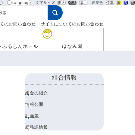
げ
Language
文字サイズ
拡大
標準
縮小
背景色
標準
黄
青
黒
ード
てのお問い合わせ
サイトについてのお問い合わせ
トふるしんホール
ほなみ園
組合情報
組合の紹介
情報公開
計画等
総務課情報