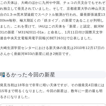
この天体は、大崎のほかに九州や中国、チェコの天文台でもそれぞ
れ独立して発見されていました。そして、京都産業大学の神山天文
台の1.3-m荒木望遠鏡でスペクトル観測が行われ、爆発膨張速度13
00km毎秒、極大期近くの「鉄タイプ」の新星であることが判明し
ました。これを受けて、IAUはこの天体を「新星」と認定、銀河M
31の新星「M31N2011-01a」と命名し、1月11日付け国際天文学
連合中央天文電報局電子回報(CBET2631)で公表しました。
大崎生涯学習センターにおける新天体の発見は2010年12月17日の
さんかく座銀河M33の新星に続き2例目です。
明るかった今回の新星
発見当初は18等台で非常に暗い天体ですが、その後発見4日後には
15等まで明るくなりました。今回の新星は、数年に一度の最も明
るさになりました。