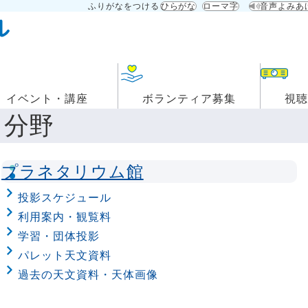
ふりがなをつける
ひらがな
ローマ字
音声よみあ
イベント・講座
ボランティア募集
視聴
 分野
プラネタリウム館
投影スケジュール
利用案内・観覧料
学習・団体投影
パレット天文資料
過去の天文資料・天体画像