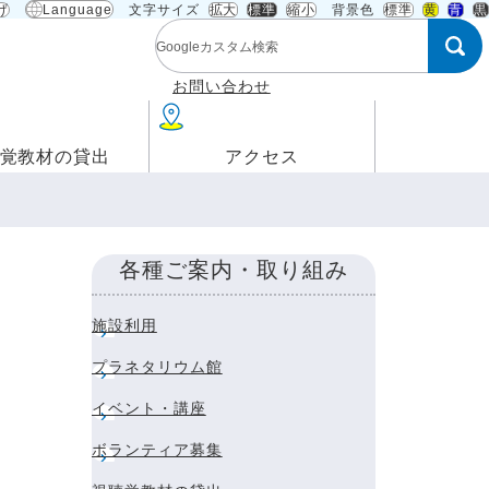
げ
Language
文字サイズ
拡大
標準
縮小
背景色
標準
黄
青
黒
検索キーワード
お問い合わせ
覚教材の貸出
アクセス
各種ご案内・取り組み
施設利用
プラネタリウム館
イベント・講座
ボランティア募集